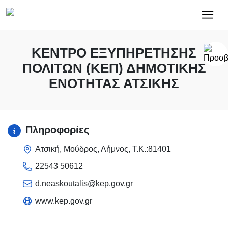
Κύρια πλοήγηση
ΚΈΝΤΡΟ ΕΞΥΠΗΡΈΤΗΣΗΣ
ΠΟΛΙΤΏΝ (ΚΕΠ) ΔΗΜΟΤΙΚΉΣ
ΕΝΌΤΗΤΑΣ ΑΤΣΙΚΉΣ
Πληροφορίες
Ατσική, Μούδρος, Λήμνος, Τ.Κ.:81401
22543 50612
d.neaskoutalis@kep.gov.gr
www.kep.gov.gr