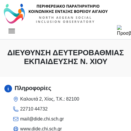
Κύρια πλοήγηση
ΔΙΕΎΘΥΝΣΗ ΔΕΥΤΕΡΟΒΆΘΜΙΑΣ
ΕΚΠΑΊΔΕΥΣΗΣ Ν. ΧΊΟΥ
Πληροφορίες
Καλουτά 2, Χίος, Τ.Κ.: 82100
22710 44732
mail@dide.chi.sch.gr
www.dide.chi.sch.gr