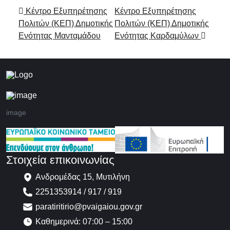
Πλοήγηση στα Άρθρα
Κέντρο Εξυπηρέτησης
Κέντρο Εξυπηρέτησης
Πολιτών (ΚΕΠ) Δημοτικής
Πολιτών (ΚΕΠ) Δημοτικής
Ενότητας Μανταμάδου
Ενότητας Καρδαμύλων
image
Στοιχεία επικοινωνίας
Ανδρομέδας 15, Μυτιλήνη
2251353914 / 917 / 919
paratiritirio@pvaigaiou.gov.gr
Καθημερινά: 07:00 – 15:00