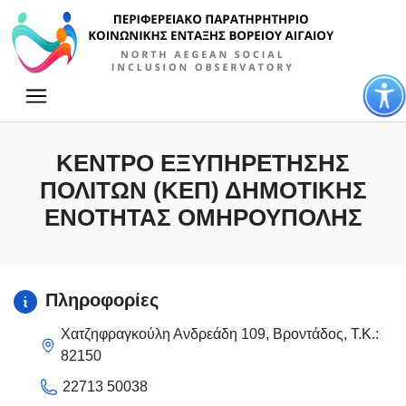
Κύρια πλοήγηση
ΚΈΝΤΡΟ ΕΞΥΠΗΡΈΤΗΣΗΣ
ΠΟΛΙΤΏΝ (ΚΕΠ) ΔΗΜΟΤΙΚΉΣ
ΕΝΌΤΗΤΑΣ ΟΜΗΡΟΎΠΟΛΗΣ
Πληροφορίες
Χατζηφραγκούλη Ανδρεάδη 109, Βροντάδος, Τ.Κ.:
82150
22713 50038