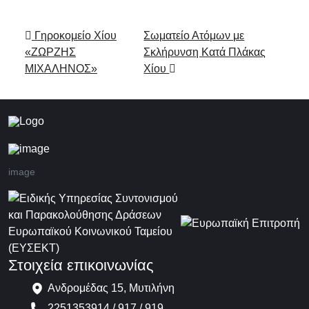
Πλοήγηση στα Άρθρα
Γηροκομείο Χίου
Σωματείο Ατόμων με
«ΖΩΡΖΗΣ
Σκλήρυνση Kατά Πλάκας
ΜΙΧΑΛΗΝΟΣ»
Χίου
image
Στοιχεία επικοινωνίας
Ανδρομέδας 15, Μυτιλήνη
2251353914 / 917 / 919