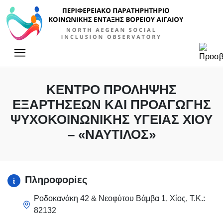
Κύρια πλοήγηση
ΚΈΝΤΡΟ ΠΡΌΛΗΨΗΣ
ΕΞΑΡΤΉΣΕΩΝ ΚΑΙ ΠΡΟΑΓΩΓΉΣ
ΨΥΧΟΚΟΙΝΩΝΙΚΉΣ ΥΓΕΊΑΣ ΧΊΟΥ
– «ΝΑΥΤΊΛΟΣ»
Πληροφορίες
Ροδοκανάκη 42 & Νεοφύτου Βάμβα 1, Χίος, Τ.Κ.:
82132