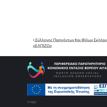
Πλοήγηση στα Άρθρ
Σύλλογος Πασχόντων Και Φίλων Σκλήρυ
«ΕΛΠΙΖΩ»
image