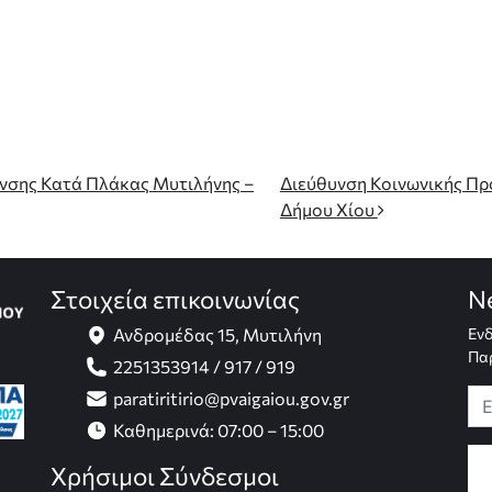
α
νσης Κατά Πλάκας Μυτιλήνης –
Διεύθυνση Κοινωνικής Προ
Δήμου Χίου
Στοιχεία επικοινωνίας
N
Ανδρομέδας 15, Μυτιλήνη
Ενδ
Παρ
2251353914 / 917 / 919
paratiritirio@pvaigaiou.gov.gr
Καθημερινά: 07:00 – 15:00
Χρήσιμοι Σύνδεσμοι