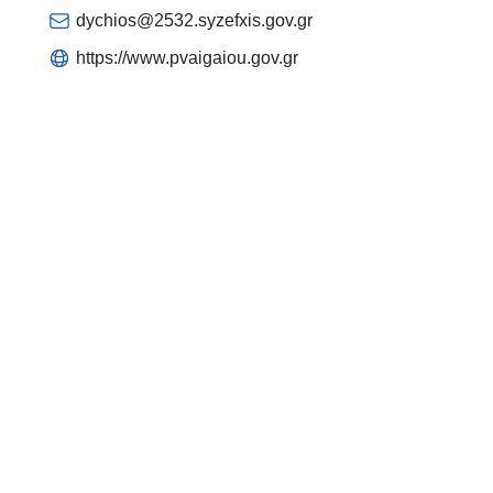
dychios@2532.syzefxis.gov.gr
https://www.pvaigaiou.gov.gr