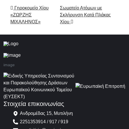
Πλοήγηση στα Άρθρα
Γηροκομείο Χίου
Σωματείο Ατόμων με
«ΖΩΡΖΗΣ
Σκλήρυνση Kατά Πλάκας
ΜΙΧΑΛΗΝΟΣ»
Χίου
image
Στοιχεία επικοινωνίας
Ανδρομέδας 15, Μυτιλήνη
2251353914 / 917 / 919