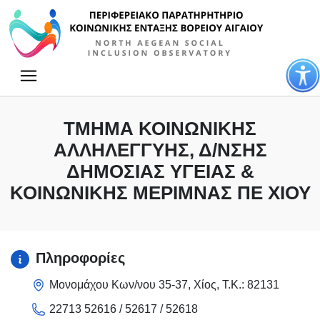
Κύρια πλοήγηση
ΤΜΉΜΑ ΚΟΙΝΩΝΙΚΉΣ
ΑΛΛΗΛΕΓΓΎΗΣ, Δ/ΝΣΗΣ
ΔΗΜΌΣΙΑΣ ΥΓΕΊΑΣ &
ΚΟΙΝΩΝΙΚΉΣ ΜΈΡΙΜΝΑΣ ΠΕ ΧΊΟΥ
Πληροφορίες
Μονομάχου Κων/νου 35-37, Χίος, Τ.Κ.: 82131
22713 52616 / 52617 / 52618